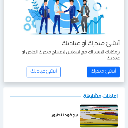
أنشئ متجرك أو عيادتك
بإمكانك الاشتراك مع انيماس لافتتاح متجرك الخاص او
عيادتك
أنشئ متجرك
أنشئ عيادتك
اعلانات مشابهة
ايج فود للطيور