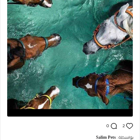
0
2
Salim Pets
بواسطة :