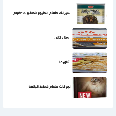
سيرالك طعام الطيور الصغير ٢٥٠غرام
رويال كانن
شاورما
نيوكات طعام قطط البالغة