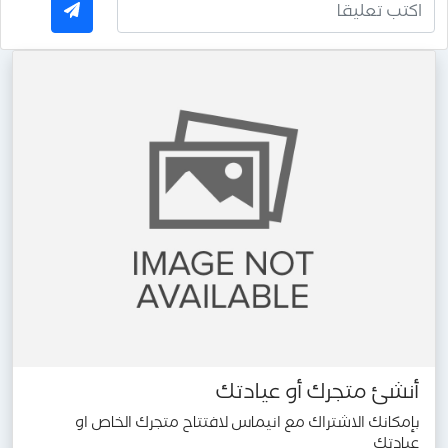
أنشئ متجرك أو عيادتك
بإمكانك الاشتراك مع انيماس لافتتاح متجرك الخاص او
عيادتك