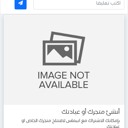
أنشئ متجرك أو عيادتك
بإمكانك الاشتراك مع انيماس لافتتاح متجرك الخاص او
عيادتك