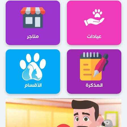
عيادات
متاجر
المذكرة
الأقسام